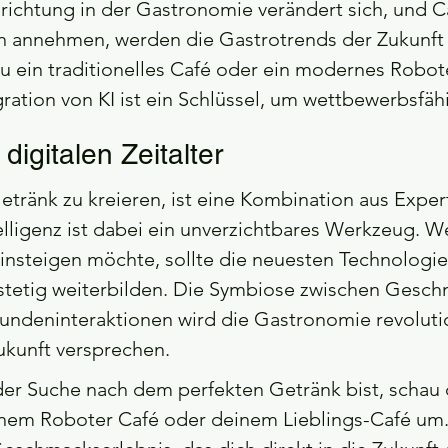
richtung in der Gastronomie verändert sich, und Ca
n annehmen, werden die Gastrotrends der Zukunft
u ein traditionelles Café oder ein modernes Robot
gration von KI ist ein Schlüssel, um wettbewerbsfäh
igitalen Zeitalter
tränk zu kreieren, ist eine Kombination aus Expert
elligenz ist dabei ein unverzichtbares Werkzeug. We
insteigen möchte, sollte die neuesten Technologi
 stetig weiterbilden. Die Symbiose zwischen Gesch
undeninteraktionen wird die Gastronomie revoluti
ukunft versprechen.
er Suche nach dem perfekten Getränk bist, schau d
inem Roboter Café oder deinem Lieblings-Café um. 