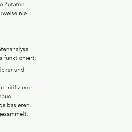
e Zutaten 
rweise nie 
tenanalyse 
 funktioniert:
cker und 
dentifizieren.
neue 
pe basieren.
gesammelt, 