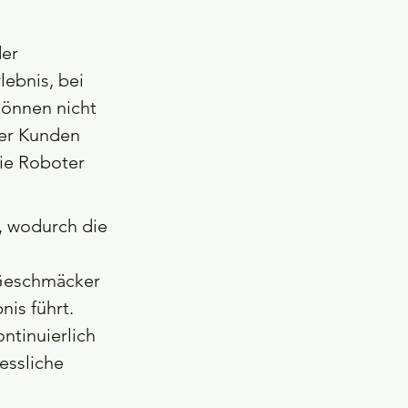
er 
ebnis, bei 
können nicht 
der Kunden 
die Roboter 
, wodurch die 
 Geschmäcker 
is führt.
ntinuierlich 
ssliche 