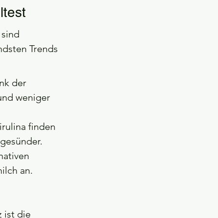
ltest
 sind 
ndsten Trends 
nk der 
und weniger 
ulina finden 
 gesünder.
nativen 
ilch an.
ist die 