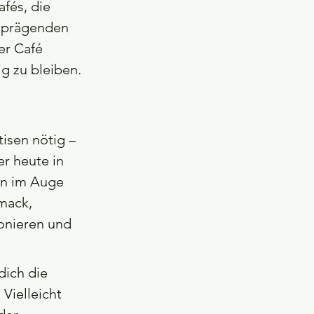
fés, die 
 prägenden 
er Café 
ig zu bleiben.
isen nötig – 
r heute in 
en im Auge 
mack, 
onieren und 
ich die 
Vielleicht 