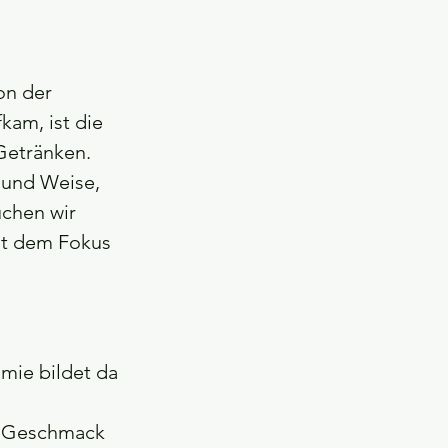
on der 
kam, ist die 
Getränken. 
 und Weise, 
chen wir 
it dem Fokus 
omie bildet da 
n Geschmack 