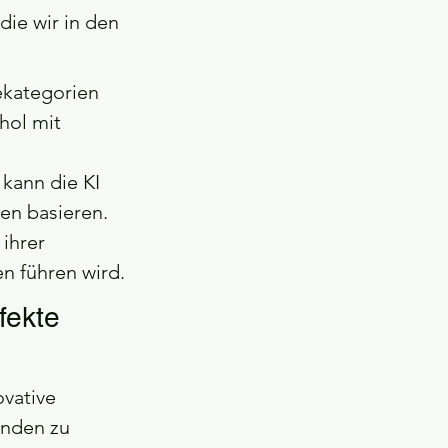
ie wir in den 
kategorien 
ol mit 
ann die KI 
ben basieren.
ihrer 
n führen wird.
fekte 
vative 
unden zu 