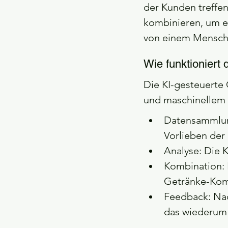
der Kunden treffen
kombinieren, um ei
von einem Mensch
Wie funktionier
Die KI-gesteuerte
und maschinellem L
Datensammlun
Vorlieben de
Analyse: Die K
Kombination: 
Getränke-Komb
Feedback: Nac
das wiederum 