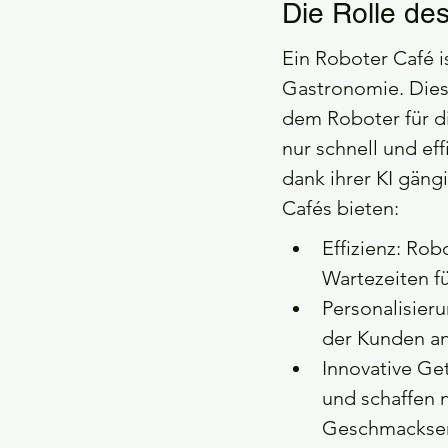
Die Rolle de
Ein Roboter Café is
Gastronomie. Diese
dem Roboter für di
nur schnell und ef
dank ihrer KI gäng
Cafés bieten:
Effizienz: Ro
Wartezeiten f
Personalisier
der Kunden an
Innovative Get
und schaffen 
Geschmackserl