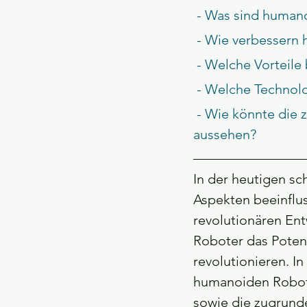
 - Was sind human
 - Wie verbessern
 - Welche Vorteil
 - Welche Technol
 - Wie könnte die zukünftige Zusammenarbeit zwischen Mensch und Maschine 
aussehen?
In der heutigen sc
Aspekten beeinflus
revolutionären En
Roboter das Potenz
revolutionieren. In
humanoiden Robote
sowie die zugrunde