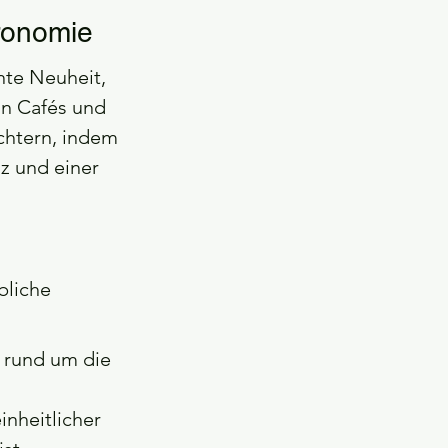
ronomie
nte Neuheit, 
n Cafés und 
ichtern, indem 
z und einer 
liche 
 rund um die 
nheitlicher 