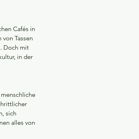
ichen Cafés in 
n von Tassen 
e. Doch mit 
ltur, in der 
 menschliche 
rittlicher 
, sich 
en alles von 