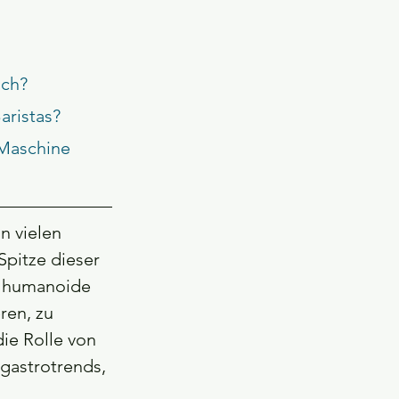
ich?
aristas?
n vielen 
pitze dieser 
n humanoide 
ren, zu 
die Rolle von 
gastrotrends, 