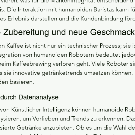
rvieren, was für die Markenintegrität entscheidend i
s: Die Interaktion mit humanoiden Baristas kann f
ges Erlebnis darstellen und die Kundenbindung för
he Zubereitung und neue Geschmack
 Kaffee ist nicht nur ein technischer Prozess; sie i
tegration von humanoiden Robotern bedeutet jedoc
 beim Kaffeebrewing verloren geht. Viele Roboter si
 sie innovative getränketrends umsetzen können, 
den basieren.
 durch Datenanalyse
 von Künstlicher Intelligenz können humanoide Ro
sieren, um Vorlieben und Trends zu erkennen. Das
isierte Getränke anzubieten. Ob es um die Wahl de