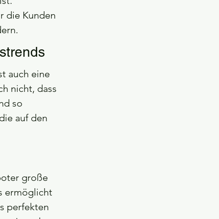
st.
ür die Kunden 
dern.
strends
st auch eine 
h nicht, dass 
nd so 
die auf den 
boter große 
 ermöglicht 
s perfekten 