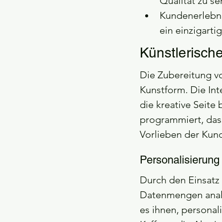
Qualität zu se
Kundenerlebni
ein einzigarti
Künstlerisc
Die Zubereitung von
Kunstform. Die In
die kreative Seite
programmiert, dass
Vorlieben der Kun
Personalisierung
Durch den Einsatz
Datenmengen analy
es ihnen, personal